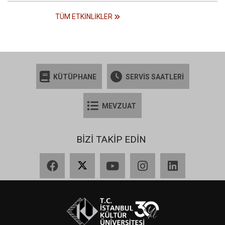
TÜM ETKINLIKLER
KÜTÜPHANE
SERVİS SAATLERİ
MEVZUAT
BİZİ TAKİP EDİN
Facebook
X
YouTube
Instagram
LinkedIn