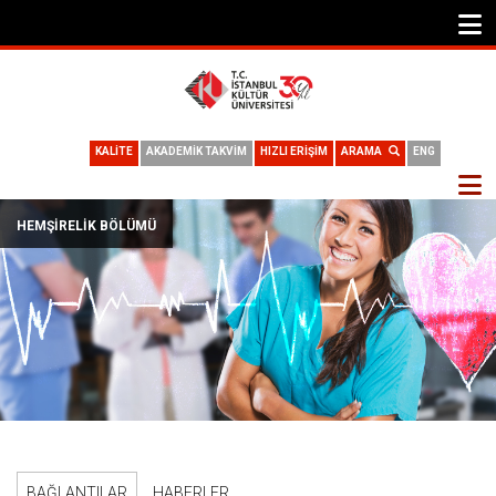
KALİTE
AKADEMİK TAKVİM
HIZLI ERİŞİM
ARAMA
ENG
HEMŞIRELIK BÖLÜMÜ
BAĞLANTILAR
HABERLER