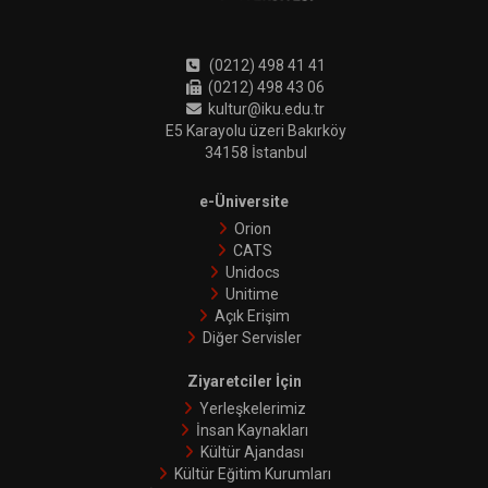
(0212) 498 41 41
(0212) 498 43 06
kultur@iku.edu.tr
E5 Karayolu üzeri Bakırköy
34158 İstanbul
e-Üniversite
Orion
CATS
Unidocs
Unitime
Açık Erişim
Diğer Servisler
Ziyaretciler İçin
Yerleşkelerimiz
İnsan Kaynakları
Kültür Ajandası
Kültür Eğitim Kurumları